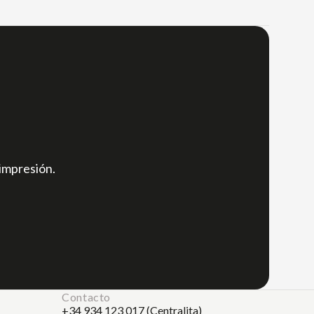
,
 impresión.
Contacto
+34 934 123 017 (Centralita)